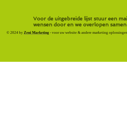
Voor de uitgebreide lijst stuur een ma
wensen door en we overlopen samen 
​© 2024
by
Zeni Marketing
- voor uw website & andere marketing oplossinge