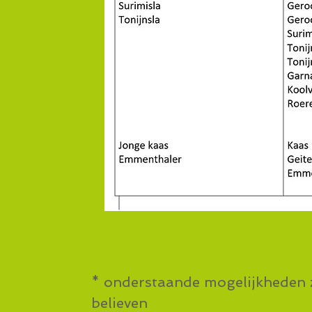
* onderstaande mogelijkheden zi
believen