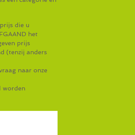
rijs die u
AFGAAND het
even prijs
d (tenzij anders
 vraag naar onze
ld worden