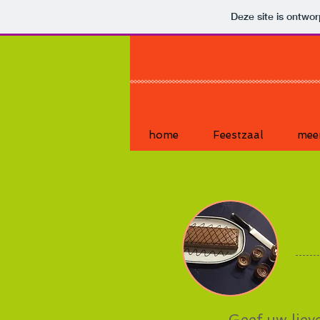
Deze site is ontw
home
Feestzaal
mee
Geef uw lieve