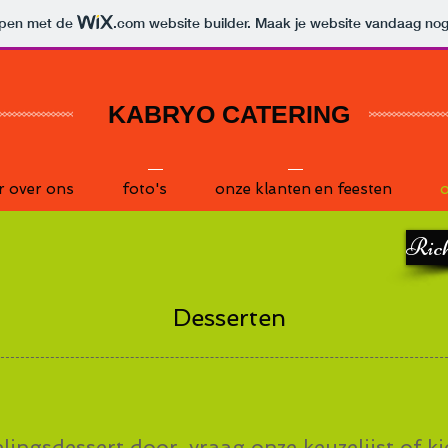
orpen met de
.com
website builder. Maak je website vandaag nog
KABRYO CATERING
r over ons
foto's
onze klanten en feesten
o
Rich
Desserten
lingsdessert door, vraag onze keuzelijst of k