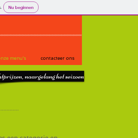
.
Nu beginnen
nze menu's
contacteer ons
tprijzen, naargelang het seizoen
ies een categorie en